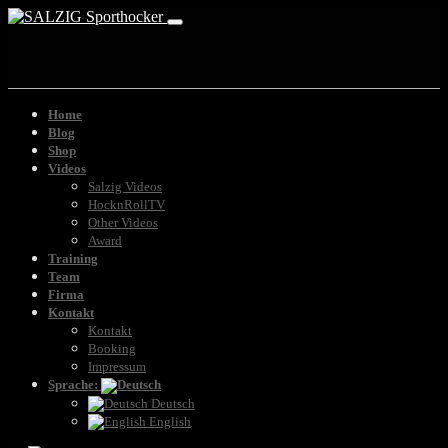
Home
Blog
Shop
Videos
Salzig Videos
HocknRollTV
Other Videos
Award
Training
Team
Firma
Kontakt
Kontakt
Booking
Impressum
Sprache:
Deutsch
English