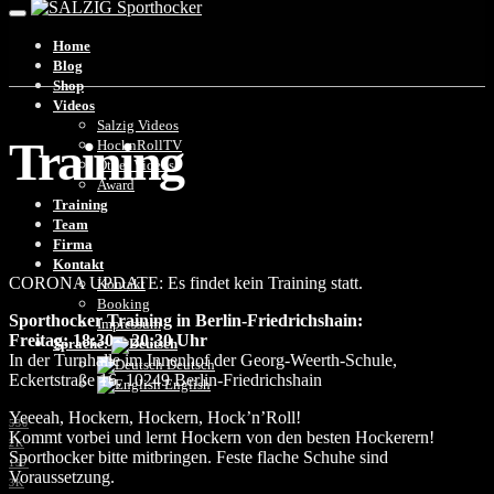
Home
Blog
Shop
Videos
Salzig Videos
Training
HocknRollTV
Other Videos
Award
Training
Team
Firma
Kontakt
CORONA UPDATE: Es findet kein Training statt.
Kontakt
Booking
Sporthocker Training in Berlin-Friedrichshain:
Impressum
Freitag: 18:30 – 20:30 Uhr
Sprache:
In der Turnhalle im Innenhof der Georg-Weerth-Schule‎,
Deutsch
Eckertstraße 16, 10249 Berlin-Friedrichshain
English
Yeeeah, Hockern, Hockern, Hock’n’Roll!
530
Kommt vorbei und lernt Hockern von den besten Hockerern!
2K
Sporthocker bitte mitbringen. Feste flache Schuhe sind
197
Voraussetzung.
3K