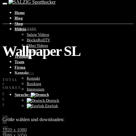
Home
Blog
Shop
Videos
DOWNLOADS
Salzig Videos
HocknRollTV
Wallpaper SL
Other Videos
Award
Training
Team
Firma
Kontakt
1. MAI 2010
Kontakt
TOTAL
Booking
0
SHARES
Impressum
0
Sprache:
0
Deutsch
0
English
530
Größe wählen und downloaden:
2K
197
1920 x 1080
3K
1680 x 1050