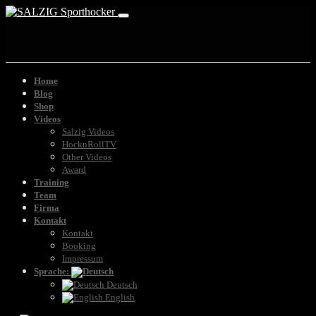
Home
Blog
Shop
Videos
Salzig Videos
HocknRollTV
Other Videos
Award
Training
Team
Firma
Kontakt
Kontakt
Booking
Impressum
Sprache:
Deutsch
English