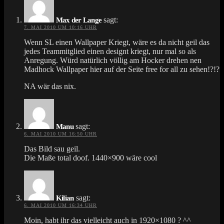
sagt:
Max der Lange
7. MAI 2010 UM 10:16 UHR
Wenn SL einen Wallpaper Kriegt, wäre es da nicht geil das
jedes Teammitglied einen designt kriegt, nur mal so als
Anregung. Würd natürlich völlig am Hocker drehen nen
Madhock Wallpaper hier auf der Seite free for all zu sehen!?!?
NA wär das nix.
sagt:
Manu
6. MAI 2010 UM 16:50 UHR
Das Bild sau geil.
Die Maße total doof. 1440×900 wäre cool
sagt:
Kilian
6. MAI 2010 UM 16:34 UHR
Moin, habt ihr das vielleicht auch in 1920×1080 ? ^^