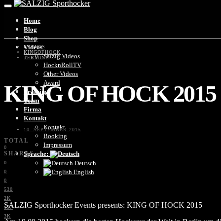
Home
Blog
Shop
Videos
EVENTS
KINGOFHOCK
Salzig Videos
TERMINE
HocknRollTV
Other Videos
Award
KING OF HOCK 2015
Training
Team
Firma
Kontakt
Kontakt
10. SEPTEMBER 2015
Booking
TOTAL
Impressum
0
SHARES
Sprache:
Deutsch
0
English
0
0
530
2K
SALZIG Sporthocker Events presents: KING OF HOCK 2015
197
3K