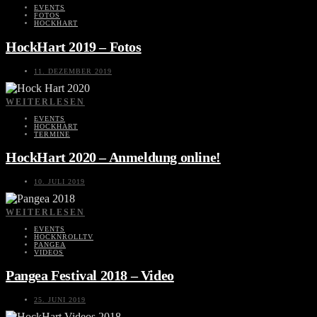
EVENTS
FOTOS
HOCKHART
HockHart 2019 – Fotos
11. DEZEMBER 2019
WEITERLESEN
EVENTS
HOCKHART
TERMINE
HockHart 2020 – Anmeldung online!
10. JULI 2019
WEITERLESEN
EVENTS
HOCKNROLLTV
PANGEA
VIDEOS
Pangea Festival 2018 – Video
25. JUNI 2019