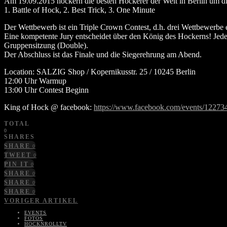
Am 19.09.2015 hockern die besten Hockerer der Welt in Berlin um d
1. Battle of Hock, 2. Best Trick, 3. One Minute
Der Wettbewerb ist ein Triple Crown Contest, d.h. drei Wettbewerbe
Eine kompetente Jury entscheidet über den König des Hockerns! Jede
Gruppensitzung (Double).
Der Abschluss ist das Finale und die Siegerehrung am Abend.
Location: SALZIG Shop / Kopernikusstr. 25 / 10245 Berlin
12:00 Uhr Warmup
13:00 Uhr Contest Beginn
King of Hock @ facebook:
https://www.facebook.com/events/1227
TOTAL
0
SHARES
SHARE
0
TWEET
0
PIN IT
0
SHARE
0
SHARE
0
SHARE
0
VORIGER ARTIKEL
EVENTS
FOTOS
HOCKNROLLTV