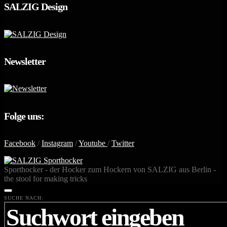
SALZIG Design
Newsletter
Folge uns:
Facebook
/
Instagram
/
Youtube
/
Twitter
Sporthocker - der Hocker zum Hockern von SALZIG aus Berlin -
the stool for making tricks
SUCHE NACH: