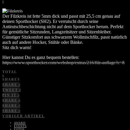
0
Der Filzkreis ist fette 5mm dick und passt mit 25,5 cm genau auf
deinen Sporthocker (SH2). Er verrutscht durch seine
Antirutschbeschichtung nicht auf dem Sporthocker herum. Perfekt
für gemütliche Sitzrunden, Langzeitsitzer und Sitzenbleiber.
Günstiger Sitzkomfort aus schwarzem Wollmischfilz, passt natürlich
auch auf andere Hocker, Stühle oder Bänke.
Sitz dich warm!
Hier kannst Du es ganz bequem bestellen:
https://www.sporthocker.com/webshop/extras/216/filz-auflage?c=8
TOTAL
0
SHARES
SHARE
0
TWEET
0
PIN IT
0
SHARE
0
SHARE
0
SHARE
0
VORIGER ARTIKEL
AWARD
EVENTS
FOTOS