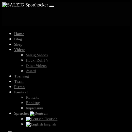
Home
Blog
Shop
Videos
Salzig Videos
HocknRollTV
Other Videos
Award
Training
Team
Firma
Kontakt
Kontakt
Booking
Impressum
Sprache:
Deutsch
English