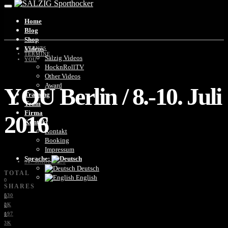
Home
Blog
Shop
Videos
EVENTS
TERMINE
Salzig Videos
YOU
HocknRollTV
Other Videos
Award
YOU Berlin / 8.-10. Juli
Training
Team
Firma
2016
Kontakt
Kontakt
Booking
Impressum
Sprache:
31. MÄRZ 2016
Deutsch
TOTAL
English
0
SHARES
530
0
2K
0
197
0
3K