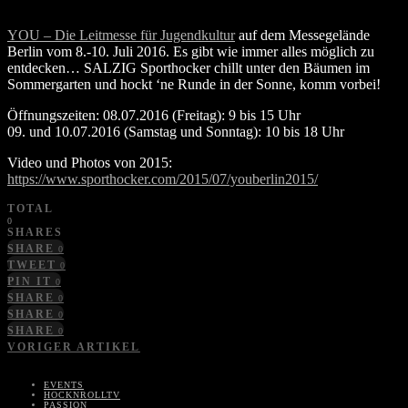
YOU – Die Leitmesse für Jugendkultur
auf dem Messegelände
Berlin vom 8.-10. Juli 2016. Es gibt wie immer alles möglich zu
entdecken… SALZIG Sporthocker chillt unter den Bäumen im
Sommergarten und hockt ‘ne Runde in der Sonne, komm vorbei!
Öffnungszeiten: 08.07.2016 (Freitag): 9 bis 15 Uhr
09. und 10.07.2016 (Samstag und Sonntag): 10 bis 18 Uhr
Video und Photos von 2015:
https://www.sporthocker.com/2015/07/youberlin2015/
TOTAL
0
SHARES
SHARE
0
TWEET
0
PIN IT
0
SHARE
0
SHARE
0
SHARE
0
VORIGER ARTIKEL
EVENTS
HOCKNROLLTV
PASSION