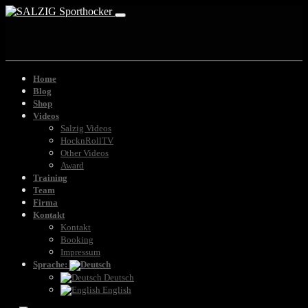
Home
Blog
Shop
Videos
Salzig Videos
HocknRollTV
Other Videos
Award
Training
Team
Firma
Kontakt
Kontakt
Booking
Impressum
Sprache:
Deutsch
English