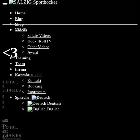
Home
Blog
Shop
Videos
SZENE
Salzig Videos
HocknRollTV
<3
Other Videos
Award
Training
Team
Firma
Kontakt
9. JANUAR 2017
Kontakt
TOTAL
Booking
0
SHARES
Impressum
0
Sprache:
0
Deutsch
0
English
530
2K
TOTAL
197
0
SHARES
3K