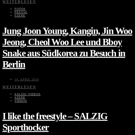
WEITERLESEN
FOTOS
PRESSE
SZENE
Jung Joon Young, Kangin, Jin Woo
Jeong, Cheol Woo Lee und Bboy
Snake aus Südkorea zu Besuch in
Berlin
14. APRIL 2016
WEITERLESEN
SALZIG VIDEOS
SZENE
VIDEOS
I like the freestyle – SALZIG
Sporthocker