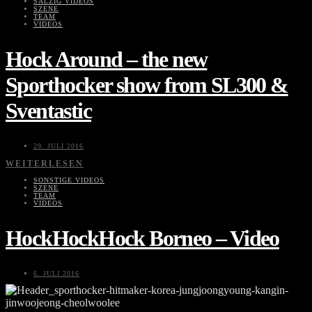
SALZIG VIDEOS
SZENE
TEAM
VIDEOS
Hock Around – the new
Sporthocker show from SL300 &
Sventastic
29. JULI 2016
WEITERLESEN
SONSTIGE VIDEOS
SZENE
TEAM
VIDEOS
HockHockHock Borneo – Video
6. JULI 2016