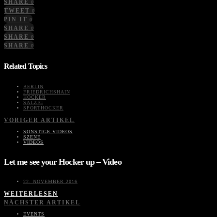
SHARE
0
TWEET
0
PIN IT
0
SHARE
0
SHARE
0
SHARE
0
Related Topics
BERLIN
FRIEDRICHSHAIN
HOCKER
SALZIG
SPORTHOCKER
VORIGER ARTIKEL
SONSTIGE VIDEOS
SZENE
VIDEOS
Let me see your Hocker up – Video
22. NOVEMBER 2016
WEITERLESEN
NÄCHSTER ARTIKEL
EVENTS