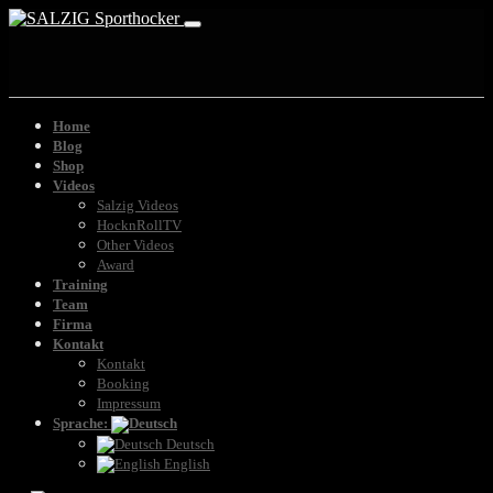
Home
Blog
Shop
Videos
Salzig Videos
HocknRollTV
Other Videos
Award
Training
Team
Firma
Kontakt
Kontakt
Booking
Impressum
Sprache:
Deutsch
English