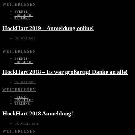
WEITERLESEN
EVENTS
HOCKHART
TERMINE
HockHart 2019 – Anmeldung online!
18. MAI 2018
WEITERLESEN
EVENTS
HOCKHART
HockHart 2018 – Es war großartig! Danke an alle!
15. MAI 2018
WEITERLESEN
EVENTS
HOCKHART
TERMINE
HockHart 2018 Anmeldung!
14. APRIL 2018
WEITERLESEN