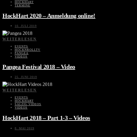
HOCKHART
TERMINE
HockHart 2020 – Anmeldung online!
10. JULI 2019
WEITERLESEN
EVENTS
HOCKNROLLTV
PANGEA
VIDEOS
Pangea Festival 2018 – Video
25. JUNI 2019
WEITERLESEN
EVENTS
HOCKHART
SALZIG VIDEOS
VIDEOS
HockHart 2018 – Part 1-3 – Videos
8. MAI 2019