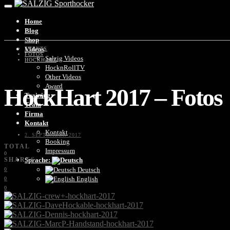
Home
Blog
Shop
Videos
EVENTS
FOTOS
Salzig Videos
HOCKHART
HocknRollTV
Other Videos
Award
HockHart 2017 – Fotos
Training
Team
Firma
Kontakt
Kontakt
2. SEPTEMBER 2017
Booking
TOTAL
Impressum
0
SHARES
Sprache:
Deutsch
0
English
0
0
530
2K
197
3K