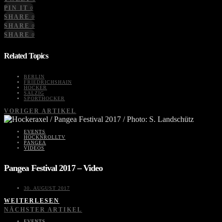
PIN IT
0
SHARE
0
SHARE
0
SHARE
0
Related Topics
BERLIN
FRIEDRICHSHAIN
HOCKER
SALZIG
SPORTHOCKER
VORIGER ARTIKEL
EVENTS
HOCKNROLLTV
PANGEA
VIDEOS
Pangea Festival 2017 – Video
30. AUGUST 2017
WEITERLESEN
NÄCHSTER ARTIKEL
EVENTS