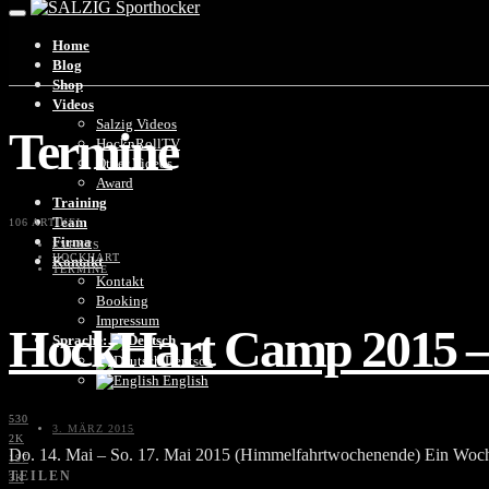
Home
Blog
Shop
Videos
Salzig Videos
Termine
HocknRollTV
Other Videos
Award
Training
Team
106 ARTIKEL
Firma
EVENTS
HOCKHART
Kontakt
TERMINE
Kontakt
Booking
Impressum
HockHart Camp 2015 
Sprache:
Deutsch
English
530
3. MÄRZ 2015
2K
Do. 14. Mai – So. 17. Mai 2015 (Himmelfahrtwochenende) Ein Woche
197
TEILEN
3K