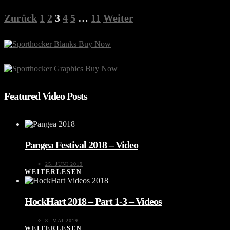
Zurück
1
2
3
4
5
…
11
Weiter
Featured Video Posts
Pangea Festival 2018 – Video
25. JUNI 2019
WEITERLESEN
HockHart 2018 – Part 1-3 – Videos
8. MAI 2019
WEITERLESEN