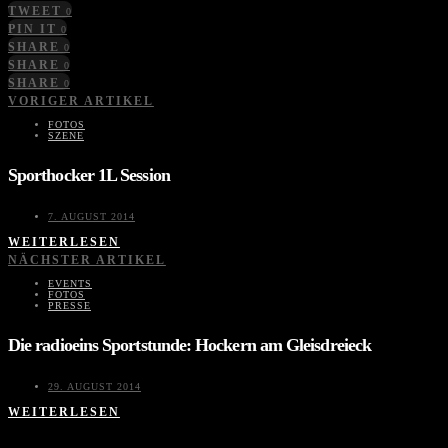
TWEET
0
PIN IT
0
SHARE
0
SHARE
0
SHARE
0
VORIGER ARTIKEL
FOTOS
SZENE
Sporthocker 1L Session
7. AUGUST 2014
WEITERLESEN
NÄCHSTER ARTIKEL
EVENTS
FOTOS
PRESSE
Die radioeins Sportstunde: Hockern am Gleisdreieck
29. AUGUST 2014
WEITERLESEN