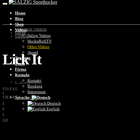
Home
Blog
Shop
Videos
SONSTIGE VIDEOS
SZENE
Salzig Videos
VIDEOS
HocknRollTV
Other Videos
Award
Lick It
Training
Team
Firma
Kontakt
Kontakt
8. AUGUST 2014
Booking
TOTAL
Impressum
0
SHARES
Sprache:
Deutsch
0
English
0
0
530
2K
197
3K