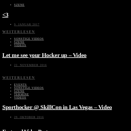
SZENE
<3
9. JANUAR 2017
WEITERLESEN
SONSTIGE VIDEOS
SZENE
VIDEOS
Let me see your Hocker up – Video
22. NOVEMBER 2016
WEITERLESEN
EVENTS
SONSTIGE VIDEOS
SZENE
TERMINE
VIDEOS
Sporthocker @ SkillCon in Las Vegas – Video
29. OKTOBER 2016