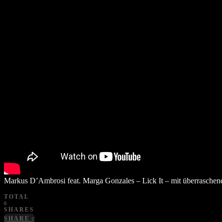
Markus D’Ambrosi feat. Marga Gonzales – Lick It – mit überraschen
TOTAL
0
SHARES
SHARE
0