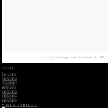
Ein von @hannesrth gepostetes Video
am
23. Jun 2015 
TOTAL
0
SHARES
SHARE
0
TWEET
0
PIN IT
0
SHARE
0
SHARE
0
SHARE
0
VORIGER ARTIKEL