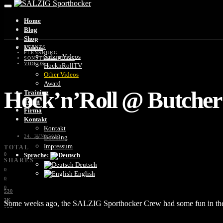
Home
Blog
Shop
Videos
EVENTS
FLENSBURG
Salzig Videos
SONSTIGE VIDEOS
VIDEOS
HocknRollTV
Other Videos
Award
Hock’n’Roll @ Butcher
Training
Team
Firma
Kontakt
Kontakt
24. JUNI 2015
Booking
Impressum
TOTAL
0
Sprache:
SHARES
Deutsch
0
English
0
0
530
2K
Some weeks ago, the SALZIG Sporthocker Crew had some fun in the
197
3K