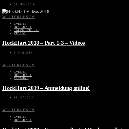
25. JUNI 2019
WEITERLESEN
EVENTS
HOCKHART
SALZIG VIDEOS
VIDEOS
HockHart 2018 – Part 1-3 – Videos
8. MAI 2019
WEITERLESEN
EVENTS
HOCKHART
TERMINE
HockHart 2019 – Anmeldung online!
18. MAI 2018
WEITERLESEN
EVENTS
HOCKHART