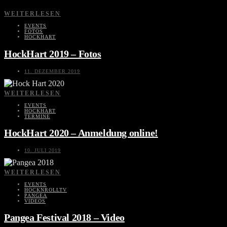
WEITERLESEN
EVENTS
FOTOS
HOCKHART
HockHart 2019 – Fotos
11. DEZEMBER 2019
WEITERLESEN
EVENTS
HOCKHART
TERMINE
HockHart 2020 – Anmeldung online!
10. JULI 2019
WEITERLESEN
EVENTS
HOCKNROLLTV
PANGEA
VIDEOS
Pangea Festival 2018 – Video