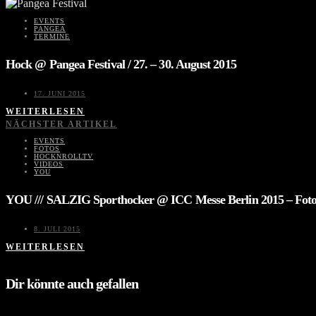
EVENTS
PANGEA
TERMINE
Hock @ Pangea Festival / 27. – 30. August 2015
17. JUNI 2015
WEITERLESEN
NÄCHSTER ARTIKEL
EVENTS
FOTOS
HOCKNROLLTV
VIDEOS
YOU
YOU /// SALZIG Sporthocker @ ICC Messe Berlin 2015 – Foto
8. JULI 2015
WEITERLESEN
Dir könnte auch gefallen