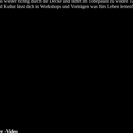
 wieder richtig durch die Decke und stiftet im Tobepalast zu wilden T
nd Kultur lässt dich in Workshops und Vorträgen was fürs Leben lernen
r -Video