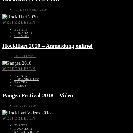
11. DEZEMBER 2019
WEITERLESEN
EVENTS
HOCKHART
TERMINE
HockHart 2020 – Anmeldung online!
10. JULI 2019
WEITERLESEN
EVENTS
HOCKNROLLTV
PANGEA
VIDEOS
Pangea Festival 2018 – Video
25. JUNI 2019
WEITERLESEN
EVENTS
HOCKHART
SALZIG VIDEOS