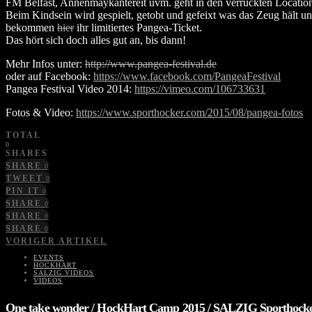
FM Belfast, Annenmaykantereit uvm. geht in den verrückten Locations
Beim Kindsein wird gespielt, getobt und gefeixt was das Zeug hält u
bekommen
hier
ihr limitiertes Pangea-Ticket.
Das hört sich doch alles gut an, bis dann!
Mehr Infos unter:
http://www.pangea-festival.de
oder auf Facebook:
https://www.facebook.com/PangeaFestival
Pangea Festival Video 2014:
https://vimeo.com/106733631
Fotos & Video:
https://www.sporthocker.com/2015/08/pangea-fotos
TOTAL
0
SHARES
SHARE
0
TWEET
0
PIN IT
0
SHARE
0
SHARE
0
SHARE
0
VORIGER ARTIKEL
EVENTS
HOCKHART
SALZIG VIDEOS
VIDEOS
One take wonder / HockHart Camp 2015 / SALZIG Sporthocke