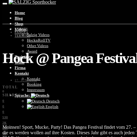
Home
Blog
Shop
Videos
EVENTS
PANGEA
Salzig Videos
TERMINE
HocknRollTV
Other Videos
Award
Hock @ Pangea Festival 
Training
Team
Firma
Kontakt
Kontakt
17. JUNI 2015
Booking
TOTAL
Impressum
0
SHARES
Sprache:
Deutsch
0
English
0
0
530
2K
Moinsen! Sport, Mucke, Party! Das Pangea Festival findet vom 27. – 
197
die es werden wollen auf ihre Kosten. Dieses Jahr gibt es auch je
3K