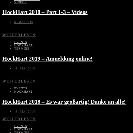
VIDEOS
HockHart 2018 – Part 1-3 – Videos
8. MAI 2019
WEITERLESEN
EVENTS
HOCKHART
TERMINE
HockHart 2019 – Anmeldung online!
18. MAI 2018
WEITERLESEN
EVENTS
HOCKHART
HockHart 2018 – Es war großartig! Danke an alle!
15. MAI 2018
WEITERLESEN
EVENTS
HOCKHART
TERMINE